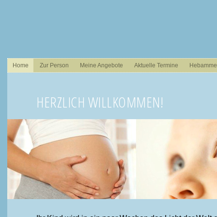
Home
Zur Person
Meine Angebote
Aktuelle Termine
Hebammen
HERZLICH WILLKOMMEN!